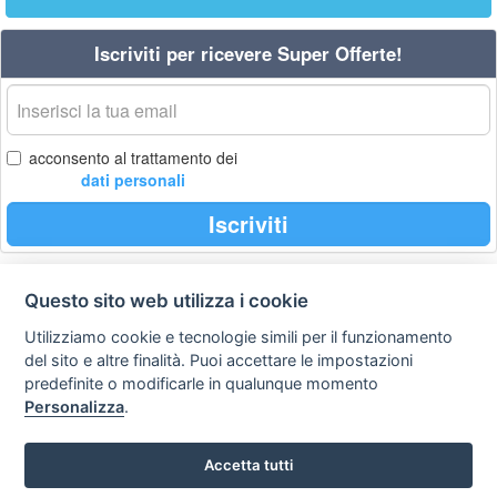
Iscriviti per ricevere Super Offerte!
La
tua
email
acconsento al trattamento dei
dati personali
Iscriviti
Questo sito web utilizza i cookie
Privacy
Avviso
Scrivici
policy
legale
Utilizziamo cookie e tecnologie simili per il funzionamento
del sito e altre finalità. Puoi accettare le impostazioni
Preferenze cookie
predefinite o modificarle in qualunque momento
Personalizza
.
Copyright © 2008
Accetta tutti
SVILUPPO TURISMO ITALIA S.r.L. unipersonale
P.IVA: 01665350433 - R.E.A. FM-195884 Via A. Costa, 2