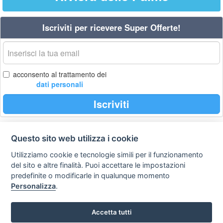
Iscriviti per ricevere Super Offerte!
La
tua
email
acconsento al trattamento dei
dati personali
Iscriviti
Questo sito web utilizza i cookie
Privacy
Avviso
Scrivici
policy
legale
Utilizziamo cookie e tecnologie simili per il funzionamento
del sito e altre finalità. Puoi accettare le impostazioni
Preferenze cookie
predefinite o modificarle in qualunque momento
Personalizza
.
Copyright © 2008
Accetta tutti
SVILUPPO TURISMO ITALIA S.r.L. unipersonale