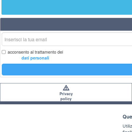
La
tua
email
acconsento al trattamento dei
dati personali
Privacy
policy
Ques
Utili