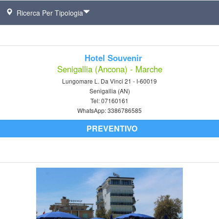
Ricerca Per Tipologia
Hotel Souvenir
Senigallia (Ancona) - Marche
Lungomare L. Da Vinci 21 - I-60019
Senigallia (AN)
Tel:
07160161
WhatsApp:
3386786585
PREVENTIVO